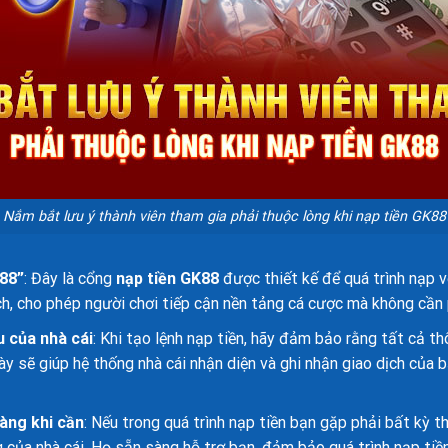
Nắm bắt lưu ý thành viên tham gia phải thuộc lòng khi nạp tiền GK88
88”
: Đây là cổng
nạp tiền GK88
được thiết kế để quá trình nạp v
h, cho phép người chơi tiếp cận nền tảng cá cược mà không cần ph
u của nhà cái
: Khi tạo lệnh nạp tiền, hãy đảm bảo rằng tất cả th
ày sẽ giúp hệ thống nhà cái nhận diện và ghi nhận giao dịch của
àng khi cần
: Nếu trong quá trình nạp tiền bạn gặp phải bất kỳ 
 của nhà cái. Họ sẵn sàng hỗ trợ bạn, đảm bảo quá trình nạp ti