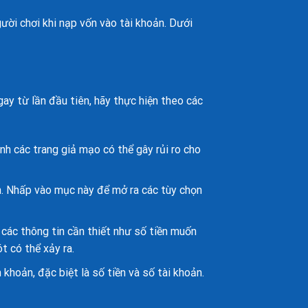
ời chơi khi nạp vốn vào tài khoản. Dưới
ay từ lần đầu tiên, hãy thực hiện theo các
h các trang giả mạo có thể gây rủi ro cho
n. Nhấp vào mục này để mở ra các tùy chọn
các thông tin cần thiết như số tiền muốn
t có thể xảy ra.
khoản, đặc biệt là số tiền và số tài khoản.