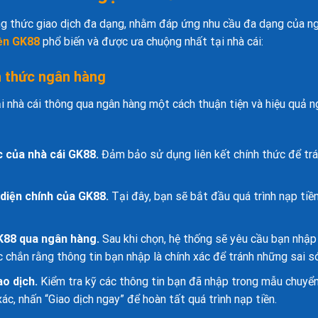
 thức giao dịch đa dạng, nhằm đáp ứng nhu cầu đa dạng của ngư
iền GK88
phổ biến và được ưa chuộng nhất tại nhà cái:
h thức ngân hàng
i nhà cái thông qua ngân hàng một cách thuận tiện và hiệu quả ng
c của nhà cái GK88.
Đảm bảo sử dụng liên kết chính thức để trán
 diện chính của GK88.
Tại đây, bạn sẽ bắt đầu quá trình nạp tiề
K88 qua ngân hàng.
Sau khi chọn, hệ thống sẽ yêu cầu bạn nhập 
 chắn rằng thông tin bạn nhập là chính xác để tránh những sai só
ao dịch.
Kiểm tra kỹ các thông tin bạn đã nhập trong mẫu chuyển 
ác, nhấn “Giao dịch ngay” để hoàn tất quá trình nạp tiền.