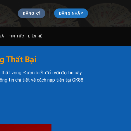
ĐĂNG KÝ
ĐĂNG NHẬP
GÀ
TIN TỨC
LIÊN HỆ
g Thất Bại
thất vọng. Được biết đến với độ tin cậy
ng tin chi tiết về cách nạp tiền tại GK88