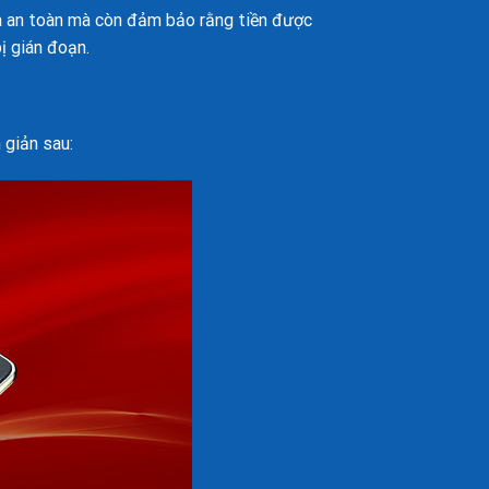
và an toàn mà còn đảm bảo rằng tiền được
ị gián đoạn.
 giản sau: