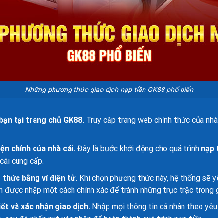
Những phương thức giao dịch nạp tiền GK88 phổ biến
bạn tại trang chủ GK88.
Truy cập trang web chính thức của nhà 
ện chính của nhà cái.
Đây là bước khởi động cho quá trình
nạp 
cái cung cấp.
thức bằng ví điện tử.
Khi chọn phương thức này, hệ thống sẽ yê
n được nhập một cách chính xác để tránh những trục trặc trong g
iết và xác nhận giao dịch.
Nhập mọi thông tin cá nhân theo yêu 