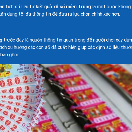
ân tích số liệu từ
kết quả xổ số miền Trung
là một bước không 
ận dụng tối đa thông tin để đưa ra lựa chọn chính xác hơn.
ng
trước đây là nguồn thông tin quan trọng để người chơi xây dự
tích xu hướng các con số đã xuất hiện giúp xác định số liệu thườ
ể bao gồm: