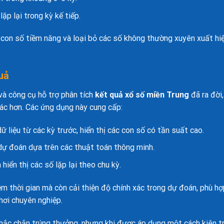
p lại trong kỳ kế tiếp.
on số tiềm năng và loại bỏ các số không thường xuyên xuất hiệ
uả
và công cụ hỗ trợ phân tích
kết quả xổ số miền Trung
đã ra đời,
xác hơn. Các ứng dụng này cung cấp:
 liệu từ các kỳ trước, hiển thị các con số có tần suất cao.
dự đoán dựa trên các thuật toán thông minh.
iển thị các số lặp lại theo chu kỳ.
ệm thời gian mà còn cải thiện độ chính xác trong dự đoán, phù hợ
hơi chuyên nghiệp.
c chắn trúng thưởng, nhưng khi được áp dụng một cách kiên tr