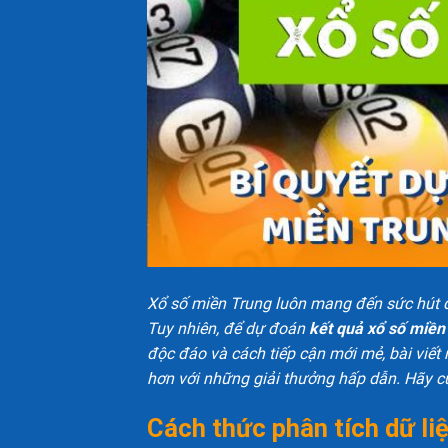
Xổ số miền Trung luôn mang đến sức hút đặ
Tuy nhiên, để dự đoán
kết quả xổ số miền
độc đáo và cách tiếp cận mới mẻ, bài viết
hơn với những giải thưởng hấp dẫn. Hãy 
Cách thức phân tích dữ liệ