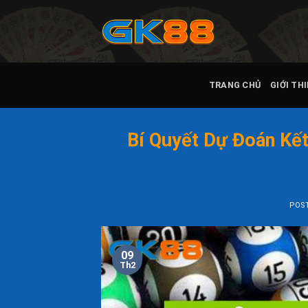
Skip
to
content
TRANG CHỦ
GIỚI TH
Bí Quyết Dự Đoán Kế
POS
09
Th2