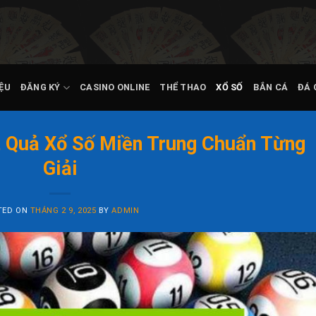
IỆU
ĐĂNG KÝ
CASINO ONLINE
THỂ THAO
XỔ SỐ
BẮN CÁ
ĐÁ 
t Quả Xổ Số Miền Trung Chuẩn Từng
Giải
TED ON
THÁNG 2 9, 2025
BY
ADMIN