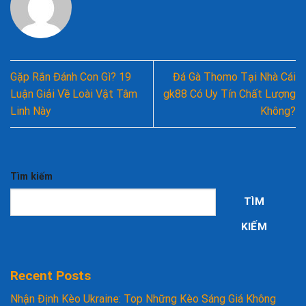
Gặp Rắn Đánh Con Gì? 19
Đá Gà Thomo Tại Nhà Cái
Luận Giải Về Loài Vật Tâm
gk88 Có Uy Tín Chất Lượng
Linh Này
Không?
Tìm kiếm
TÌM
KIẾM
Recent Posts
Nhận Định Kèo Ukraine: Top Những Kèo Sáng Giá Không