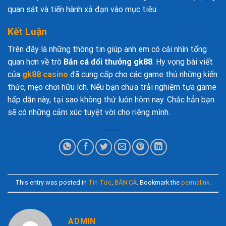
quan sát và tiến hành xả đạn vào mục tiêu.
Kết Luận
Trên đây là những thông tin giúp anh em có cái nhìn tổng
quan hơn về trò
Bắn cá đổi thưởng gk88
. Hy vọng bài viết
của
gk88 casino
đã cung cấp cho các game thủ những kiến
thức, mẹo chơi hữu ích. Nếu bạn chưa trải nghiệm tựa game
hấp dẫn này, tại sao không thử luôn hôm nay. Chắc hẳn bạn
sẽ có những cảm xúc tuyệt vời cho riêng mình.
This entry was posted in
Tin Tức
,
BẮN CÁ
. Bookmark the
permalink
.
ADMIN