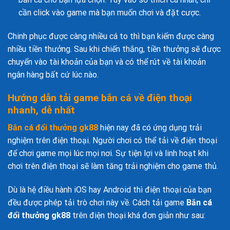
cần click vào game mà bạn muốn chơi và đặt cược.
Chinh phục được càng nhiều cá to thì bạn kiếm được càng
nhiều tiền thưởng. Sau khi chiến thắng, tiền thưởng sẽ được
chuyển vào tài khoản của bạn và có thể rút về tài khoản
ngân hàng bất cứ lúc nào.
Hướng dẫn tải game bắn cá về điện thoại
nhanh, dễ nhất
Bắn cá đổi thưởng gk88
hiện nay đã có ứng dụng trải
nghiệm trên điện thoại. Người chơi có thể tải về điện thoại
để chơi game mọi lúc mọi nơi. Sự tiện lợi và linh hoạt khi
chơi trên điện thoại sẽ làm tăng trải nghiệm cho game thủ.
Dù là hệ điều hành iOS hay Android thì điện thoại của bạn
đều được phép tải trò chơi này về. Cách tải game
Bắn cá
đổi thưởng gk88
trên điện thoại khá đơn giản như sau: