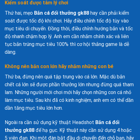
Kiểm soát được tâm lý chơi
Thứ hai, mẹo
Bắn cá đổi thưởng gk88
hay cần phải kiểm
soát được tốc độ khi chơi. Hãy điều chỉnh tốc độ tùy vào
mục tiêu di chuyển. Đồng thời, điều chỉnh hướng bắn và tốc
độ nhanh chậm hợp lý. Anh em cần nhắm chính xác và liên
tục bắn trúng mục tiêu 100% thì cơ hội thắng game là dễ
dàng.
Không nên bắn con lớn hãy nhắm những con bé
Thứ ba, đừng nên quá tập trung vào cá lớn. Mặc dù bắn
chết cá lớn sẽ được phần thưởng lớn nhưng đừng quá tham
lam. Những người mới chơi mới hãy chọn những con cá nhỏ
làm mục tiêu. Sau khi đã có kinh nghiệm, anh em có thể dần
dần tăng mục tiêu lớn hơn.
Ngoài ra cần sử dụng kỹ thuật Headshot
Bắn cá đổi
thưởng gk88
để hạ gục. Kỹ thuật này cần sử dụng 4 hoặc
5 viên đạn. Khi một đàn bắt đầu di chuyển đến chỗ bạn, hãy