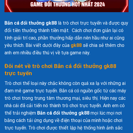
Bắn cá đổi thưởng gk88
là
trò chơi trực tuyến và được quy
đổi tiền thưởng thành tiền mặt. Cách chơi đơn giản lại có
tính giải trí cao, phần thưởng hấp dẫn nên hầu như ai cũng
yêu thích. Bài viết dưới đây của
gk88
sẽ chia sẻ thêm cho
anh em nhiều điều thú vị về tựa game này.
Đôi nét về trò chơi
Bắn cá đổi thưởng gk88
trực tuyến
Trò chơi thể loại này chắc không còn quá xa lạ với những ai
đam mê game trực tuyến. Bắn cá có nguồn gốc từ các máy
trò chơi trong trung tâm thương mại, siêu thị.
Hiện nay các
nhà cái đã cải tiến nó thành trò chơi trực tuyến. Anh em có
thể trải nghiệm
Bắn cá đổi thưởng gk88
mọi lúc mọi nơi
bằng cách tải ứng dụng về điện thoại của mình hoặc chơi
trực tuyến.
Trò chơi được thiết lập hệ thống hình ảnh sắc