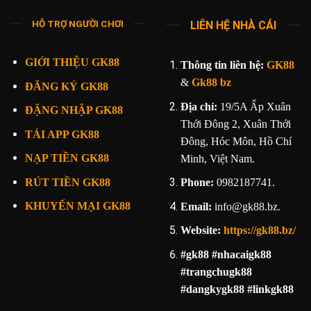
HỖ TRỢ NGƯỜI CHƠI
LIÊN HỆ NHÀ CÁI
GIỚI THIỆU GK88
Thông tin liên hệ:
GK88
&
Gk88 bz
ĐĂNG KÝ GK88
Địa chỉ:
19/5A Ấp Xuân
ĐẶNG NHẬP GK88
Thới Đông 2, Xuân Thới
TẢI APP GK88
Đông, Hóc Môn, Hồ Chí
NẠP TIỀN GK88
Minh, Việt Nam.
RÚT TIỀN GK88
Phone:
0982187741.
KHUYẾN MẠI GK88
Email:
info@gk88.bz
.
Website:
https://gk88.bz/
#gk88 #nhacaigk88
#trangchugk88
#dangkygk88 #linkgk88