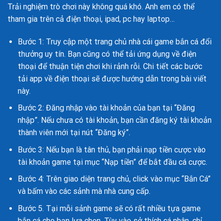
Trải nghiệm trò chơi này không quá khó. Anh em có thể
tham gia trên cả điện thoại, ipad, pc hay laptop…
Bước 1: Truy cập một trang chủ nhà cái game bắn cá đổi
thưởng uy tín. Bạn cũng có thể tải ứng dụng về điện
thoại để thuận tiện chơi khi rảnh rỗi. Chi tiết các bước
tải app về điện thoại sẽ được hướng dẫn trong bài viết
này.
Bước 2: Đăng nhập vào tài khoản của bạn tại “Đăng
nhập”. Nếu chưa có tài khoản, bạn cần đăng ký tài khoản
thành viên mới tại nút “Đăng ký”.
Bước 3: Nếu bạn là tân thủ, bạn phải nạp tiền cược vào
tài khoản game tại mục “Nạp tiền” để bắt đầu cá cược.
Bước 4: Trên giao diện trang chủ, click vào mục “Bắn Cá”
và bấm vào các sảnh mà nhà cung cấp.
Bước 5. Tại mỗi sảnh game sẽ có rất nhiều tựa game
bắn cá cho bạn lựa chọn. Tùy vào sở thích cá nhân, chỉ