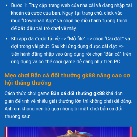
Bước 1: Truy cập trang web của nhà cái và đăng nhập tài
khoản cá cược của bạn. Ngay tại trang chủ, click vào
mục “Download App” và chọn hệ điều hành tương thích
để bắt đầu tải trò chơi về máy.
Khi app đã được tải về => “Mở file” => chọn “Cài đặt” và
đợi trong vài phút. Sau khi ứng dụng được cài đặt =>
tiến hành đăng nhập vào ứng dụng rồi chọn “Bắn cá” trên
ứng dụng và có thể chơi game dễ dàng như trên PC.
Mẹo chơi
Bắn cá đổi thưởng gk88
nâng cao cơ
hội thắng thưởng
Cách thức chơi game
Bắn cá đổi thưởng gk88
khá đơn
giản để rinh về nhiều giải thưởng lớn thì không phải dễ dàng.
Anh em không nên bỏ qua những bí mật chơi bắn cá đổi
thưởng sau: