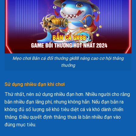
Mẹo chơi Bắn cá đổi thưởng gk88 nâng cao cơ hội thắng
thưởng
Sử dụng nhiều đạn khi chơi
Thứ nhất, nên sử dụng nhiều đạn hơn. Nhiều người cho rằng
bắn nhiều đạn lãng phí, nhưng không hẳn. Nếu đạn bắn ra
không đủ số lượng sẽ khó tiêu diệt cá và khó dành chiến
thắng. Điều quyết định thắng thua là bắn nhiều đạn vào
đúng mục tiêu.