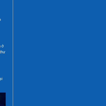
o
à ở
 thư
ại