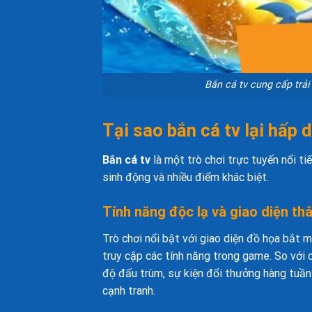
Bắn cá tv cung cấp trả
Tại sao bắn cá tv lại hấp 
Bắn cá tv
là một trò chơi trực tuyến nổi ti
sinh động và nhiều điểm khác biệt.
Tính năng độc lạ và giao diện thâ
Trò chơi nổi bật với giao diện đồ họa bắt 
truy cập các tính năng trong game. So với 
độ đấu trùm, sự kiện đổi thưởng hàng tuần
cạnh tranh.