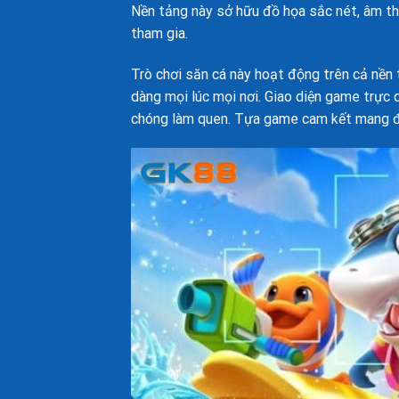
Nền tảng này sở hữu đồ họa sắc nét, âm t
tham gia.
Trò chơi săn cá này hoạt động trên cả nền
dàng mọi lúc mọi nơi. Giao diện game trực
chóng làm quen. Tựa game cam kết mang đế