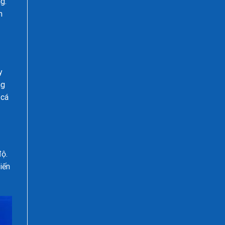
g.
m
y
ng
 cá
độ.
iến