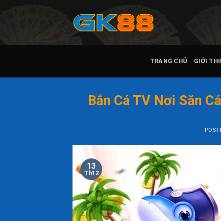
Skip
to
content
TRANG CHỦ
GIỚI TH
Bắn Cá TV Nơi Săn Cá
POST
13
Th12