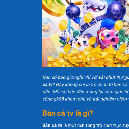
Bạn có bao giờ nghĩ chỉ với vài phút thư 
cá tv
? Đây không chỉ là trò chơi để bạn x
dẫn. Mỗi cú bắn đều mang lại cảm giác hồi
cùng gk88 khám phá và trải nghiệm niềm vu
Bắn cá tv là gì?
Bắn cá tv
là một nền tảng trò chơi trực tu