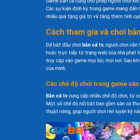
Game bắn cá cũng cho phép người chơi kết 
Các sự kiện định kỳ trong game mang đến 
nhiều quà tặng giá trị và tăng thêm tính cạ
Cách tham gia và chơi bắn
Để bắt đầu chơi
bắn cá tv
, người chơi cần
hoặc trực tiếp từ trang web của nhà phát h
truy cập vào game mọi lúc, mọi nơi. Sau khi
của mình.
Các chế độ chơi trong game săn 
Bắn cá tv
cung cấp nhiều chế độ chơi, từ c
Một số chế độ nổi bật bao gồm săn cá thườ
thuật riêng, giúp người chơi rèn luyện kỹ n