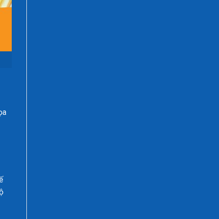
ọa
ế
ộ