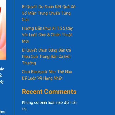
Bí Quyết Dự Đoán Kết Quả Xổ
Số Miền Trung Chuẩn Từng
Giải
Hướng Dẫn Chơi Xì Tố 5 Cây
Với Luật Chơi & Chiến Thuật
Mới
Bí Quyết Chọn Súng Bắn Cá
Hiệu Quả Trong Bắn Cá Đổi
Thưởng
ắn
Chơi Blackjack Như Thế Nào
ấp
Để Luôn Về Hạng Nhất
Hãy
Recent Comments
Không có bình luận nào để hiển
thị.
hơi.