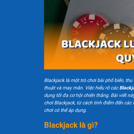
Blackjack là một trò chơi bài phổ biến, thu
thuật và may mắn. Việc hiểu rõ các
Blackj
dụng tối đa cơ hội chiến thắng. Bài viết n
chơi Blackjack, từ cách tính điểm đến các 
chơi có thể áp dụng.
Blackjack là gì?