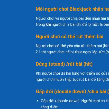
Mỗi người chơi Blackjack nhận hai
Người chơi và người chia bài đều nhận hai lá
trong khi người chia bài chỉ để lộ một lá bài
Người chơi có thể rút thêm bài
Người chơi có thể yêu cầu rút thêm bài (hi
21 thì người chơi sẽ bị thua ngay lập tức (
Đứng (stand) /rút bài (hit)
Khi người chơi đã hài lòng với điểm số của
người chơi muốn tiếp tục rút bài để tăng đi
Gấp đôi (double down) /chia bài (
Gấp đôi (double down): Người chơi có t
tăng điểm.