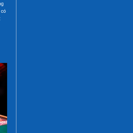
ng
 có
t