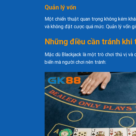
Quản lý vốn
Một chiến thuật quan trọng không kém khác
và không đặt cược quá mức. Quản lý vốn giú
Những điều cần tránh khi 
Mặc dù Blackjack là một trò chơi thú vị và 
biến mà người chơi nên tránh: