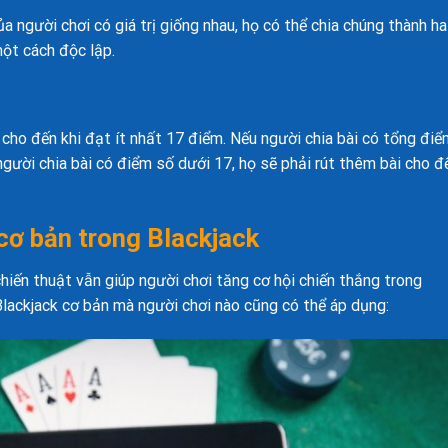
của người chơi có giá trị giống nhau, họ có thể chia chúng thành ha
một cách độc lập.
i cho đến khi đạt ít nhất 17 điểm. Nếu người chia bài có tổng đi
người chia bài có điểm số dưới 17, họ sẽ phải rút thêm bài cho đ
cơ bản trong Blackjack
iến thuật vẫn giúp người chơi tăng cơ hội chiến thắng trong
Blackjack cơ bản mà người chơi nào cũng có thể áp dụng: