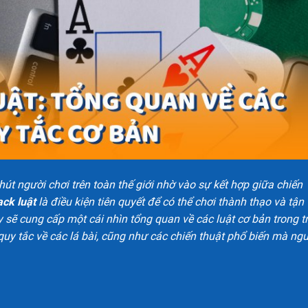
 hút người chơi trên toàn thế giới nhờ vào sự kết hợp giữa chiến
ack luật
là điều kiện tiên quyết để có thể chơi thành thạo và tận
ày sẽ cung cấp một cái nhìn tổng quan về các luật cơ bản trong t
quy tắc về các lá bài, cũng như các chiến thuật phổ biến mà ng