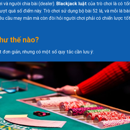
i và người chia bài (dealer).
Blackjack luật
của trò chơi là có tổ
ợt quá số điểm này. Trò chơi sử dụng bộ bài 52 lá, và mỗi lá bài
 yêu cầu may mắn mà còn đòi hỏi người chơi phải có chiến lược tố
như thế nào?
t đơn giản, nhưng có một số quy tắc cần lưu ý: