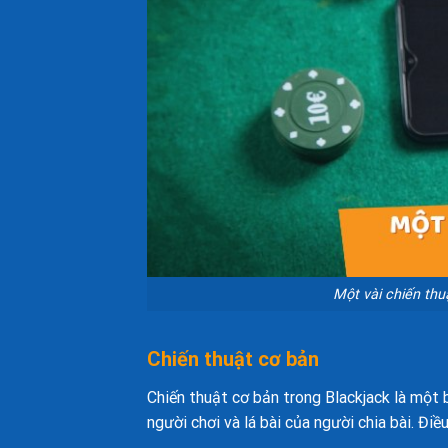
Một vài chiến thu
Chiến thuật cơ bản
Chiến thuật cơ bản trong Blackjack là một
người chơi và lá bài của người chia bài. Điề