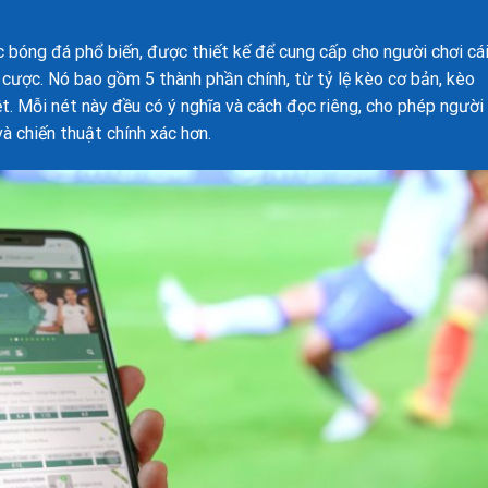
 bóng đá phổ biến, được thiết kế để cung cấp cho người chơi cá
lệ cược. Nó bao gồm 5 thành phần chính, từ tỷ lệ kèo cơ bản, kèo
ệt. Mỗi nét này đều có ý nghĩa và cách đọc riêng, cho phép người
à chiến thuật chính xác hơn.