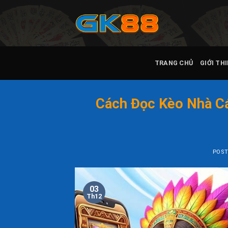
Skip
to
content
TRANG CHỦ
GIỚI TH
Cách Đọc Kèo Nhà Cá
POS
03
Th12