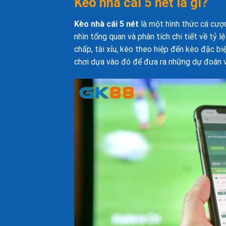
Kèo nhà cái 5 nét là gì?
Kèo nhà cái 5 nét
là một hình thức cá cược
nhìn tổng quan và phân tích chi tiết về tỷ 
chấp, tài xỉu, kèo theo hiệp đến kèo đặc bi
chơi dựa vào đó để đưa ra những dự đoán v