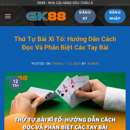
Skip
GK88 - NHÀ CÁI HÀNG ĐẦU CHÂU Á
to
ĐĂNG
ĐĂNG
content
KÝ
NHẬP
Thứ Tự Bài Xì Tố: Hướng Dẫn Cách
Đọc Và Phân Biệt Các Tay Bài
POSTED ON
THÁNG 1 12, 2025
BY
ADMIN
12
Th1